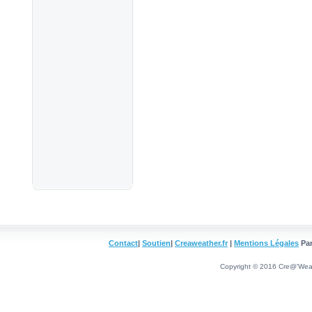
Contact
|
Soutien
|
Creaweather.fr
|
Mentions Légales
Pa
Copyright © 2016 Cre@'Weath