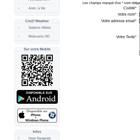
Anim. à Vie
Cre@'Weather
Stations Météo
Webcams HD
Sur votre Mobile
Infos
Haut-Saugeais